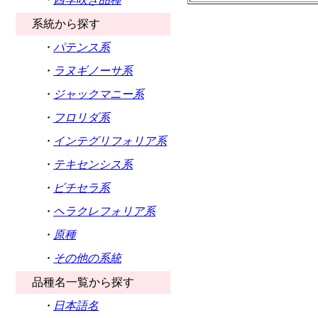
系統から探す
・
パテンス系
・
ラヌギノーサ系
・
ジャックマニー系
・
フロリダ系
・
インテグリフォリア系
・
テキセンシス系
・
ビチセラ系
・
ヘラクレフォリア系
・
原種
・
その他の系統
品種名一覧から探す
・
日本語名