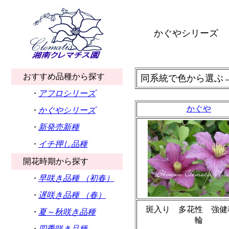
かぐやシリーズ
おすすめ品種から探す
同系統で色から選ぶ
・
アフロシリーズ
かぐや
・
かぐやシリーズ
・
新発売新種
・
イチ押し品種
開花時期から探す
・
早咲き品種 （初春）
・
遅咲き品種 （春）
斑入り 多花性 強健
・
夏～秋咲き品種
輪
・
四季咲き品種