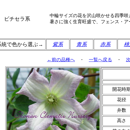
中輪サイズの花を沢山咲かせる四季咲
ビチセラ系
暑さに強く生育旺盛で、フェンス・ア
系統で色から選ぶ→
紫系
青系
赤系
桃
←前の品種へ
・
一覧へ戻る
・
開花時
花径
弁数
高さ