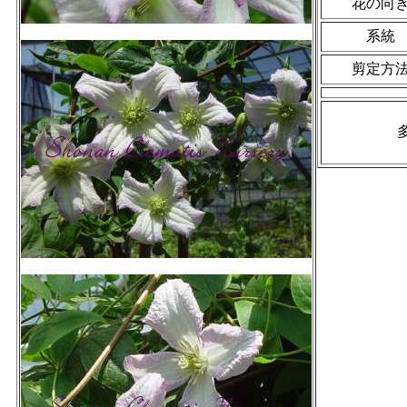
花の向
系統
剪定方