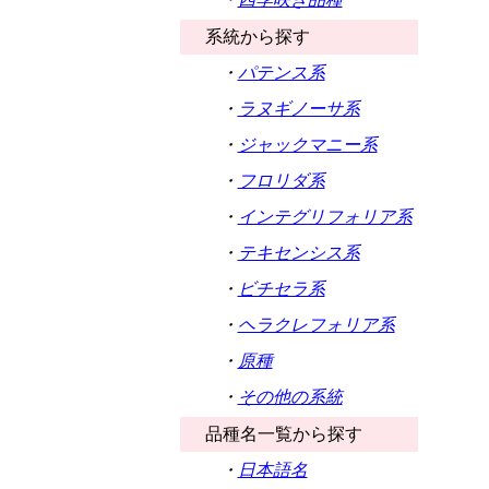
系統から探す
・
パテンス系
・
ラヌギノーサ系
・
ジャックマニー系
・
フロリダ系
・
インテグリフォリア系
・
テキセンシス系
・
ビチセラ系
・
ヘラクレフォリア系
・
原種
・
その他の系統
品種名一覧から探す
・
日本語名