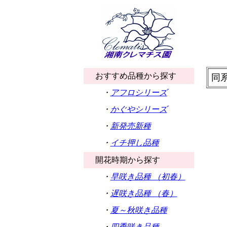
おすすめ品種から探す
同
・
アフロシリーズ
・
かぐやシリーズ
・
新発売新種
・
イチ押し品種
開花時期から探す
・
早咲き品種 （初春）
・
遅咲き品種 （春）
・
夏～秋咲き品種
・
四季咲き品種