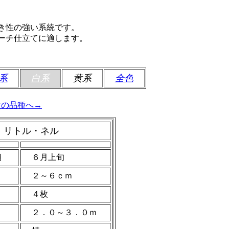
き性の強い系統です。
ーチ仕立てに適します。
系
白系
黄系
全色
次の品種へ→
リトル・ネル
期
６月上旬
２～６ｃｍ
４枚
２．０～３．０ｍ