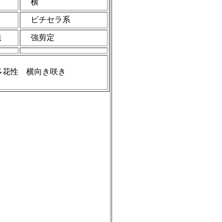
き
横
ビチセラ系
法
強剪定
多花性 横向き咲き