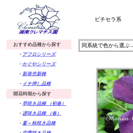
ビチセラ系
おすすめ品種から探す
同系統で色から選ぶ
・
アフロシリーズ
・
かぐやシリーズ
・
新発売新種
・
イチ押し品種
開花時期から探す
・
早咲き品種 （初春）
・
遅咲き品種 （春）
・
夏～秋咲き品種
・
四季咲き品種