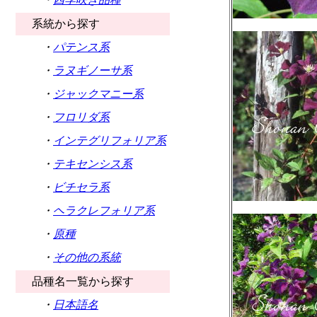
系統から探す
・
パテンス系
・
ラヌギノーサ系
・
ジャックマニー系
・
フロリダ系
・
インテグリフォリア系
・
テキセンシス系
・
ビチセラ系
・
ヘラクレフォリア系
・
原種
・
その他の系統
品種名一覧から探す
・
日本語名