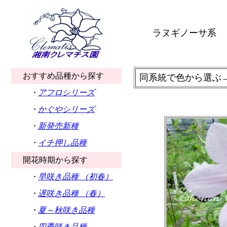
ラヌギノーサ系
おすすめ品種から探す
同系統で色から選ぶ
・
アフロシリーズ
・
かぐやシリーズ
・
新発売新種
・
イチ押し品種
開花時期から探す
・
早咲き品種 （初春）
・
遅咲き品種 （春）
・
夏～秋咲き品種
・
四季咲き品種