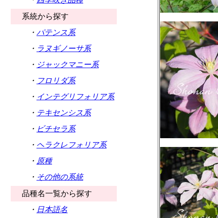
系統から探す
・
パテンス系
・
ラヌギノーサ系
・
ジャックマニー系
・
フロリダ系
・
インテグリフォリア系
・
テキセンシス系
・
ビチセラ系
・
ヘラクレフォリア系
・
原種
・
その他の系統
品種名一覧から探す
・
日本語名