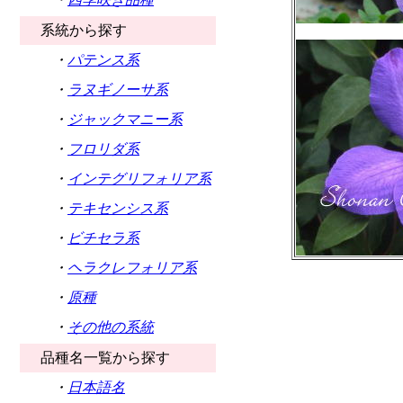
系統から探す
・
パテンス系
・
ラヌギノーサ系
・
ジャックマニー系
・
フロリダ系
・
インテグリフォリア系
・
テキセンシス系
・
ビチセラ系
・
ヘラクレフォリア系
・
原種
・
その他の系統
品種名一覧から探す
・
日本語名