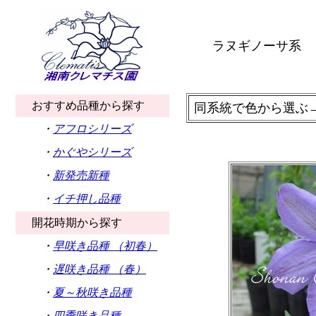
ラヌギノーサ系
おすすめ品種から探す
同系統で色から選ぶ
・
アフロシリーズ
・
かぐやシリーズ
・
新発売新種
・
イチ押し品種
開花時期から探す
・
早咲き品種 （初春）
・
遅咲き品種 （春）
・
夏～秋咲き品種
・
四季咲き品種