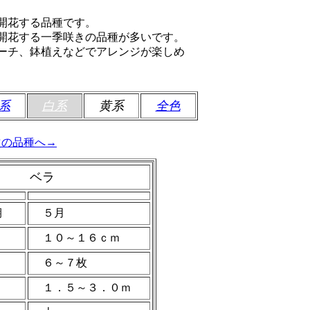
開花する品種です。
開花する一季咲きの品種が多いです。
ーチ、鉢植えなどでアレンジが楽しめ
系
白系
黄系
全色
次の品種へ→
ベラ
期
５月
１０～１６ｃｍ
６～７枚
１．５～３．０ｍ