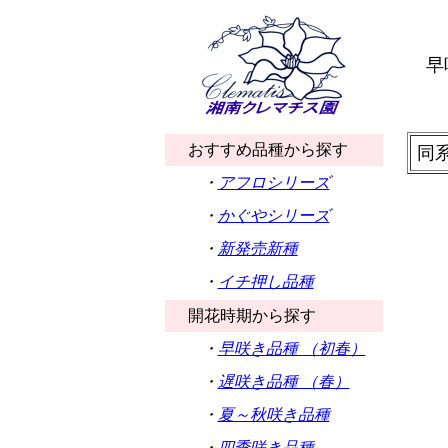
早
おすすめ品種から探す
同
・
アフロシリーズ
・
かぐやシリーズ
・
新発売新種
・
イチ押し品種
開花時期から探す
・
早咲き品種 （初春）
・
遅咲き品種 （春）
・
夏～秋咲き品種
・
四季咲き品種