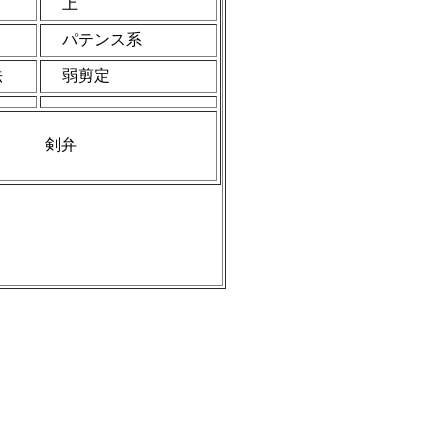
き
上
パテンス系
法
弱剪定
剣弁