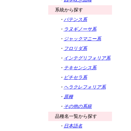
系統から探す
・
パテンス系
・
ラヌギノーサ系
・
ジャックマニー系
・
フロリダ系
・
インテグリフォリア系
・
テキセンシス系
・
ビチセラ系
・
ヘラクレフォリア系
・
原種
・
その他の系統
品種名一覧から探す
・
日本語名