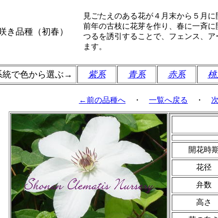
見ごたえのある花が４月末から５月に
前年の古枝に花芽を作り、春に一斉に
咲き品種（初春）
つるを誘引することで、フェンス、ア
ます。
系統で色から選ぶ→
紫系
青系
赤系
桃
←前の品種へ
・
一覧へ戻る
・
開花時
花径
弁数
高さ