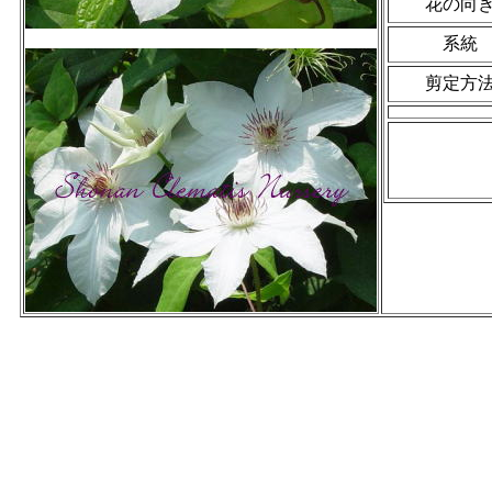
花の向
系統
剪定方