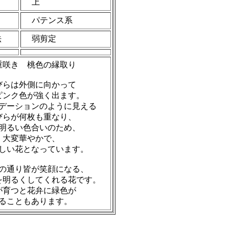
き
上
パテンス系
法
弱剪定
重咲き 桃色の縁取り
びらは外側に向かって
ピンク色が強く出ます。
デーションのように見える
びらが何枚も重なり、
明るい色合いのため、
大変華やかで、
しい花となっています。
の通り皆が笑顔になる、
を明るくしてくれる花です。
が育つと花弁に緑色が
ることもあります。