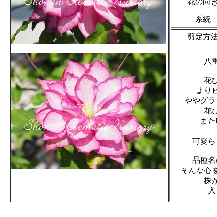
花の向
系統
剪定方
八
花
より
ややグラ
花
また
可愛ら
品種名
そんな心
株
入