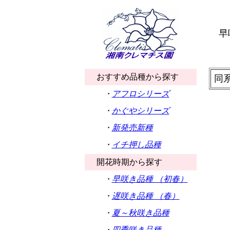
早
おすすめ品種から探す
同
・
アフロシリーズ
・
かぐやシリーズ
・
新発売新種
・
イチ押し品種
開花時期から探す
・
早咲き品種 （初春）
・
遅咲き品種 （春）
・
夏～秋咲き品種
・
四季咲き品種