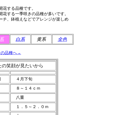
開花する品種です。
開花する一季咲きの品種が多いです。
ーチ、鉢植えなどでアレンジが楽しめ
系
白系
黄系
全色
次の品種へ→
たの笑顔が見たいから
期
４月下旬
８～１４ｃｍ
八重
１．５～２．０ｍ