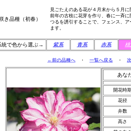
見ごたえのある花が４月末から５月に
前年の古枝に花芽を作り、春に一斉に
咲き品種（初春）
つるを誘引することで、フェンス、ア
ます。
系統で色から選ぶ→
紫系
青系
赤系
桃
←前の品種へ
・
一覧へ戻る
・
あな
開花時
花径
弁数
高さ