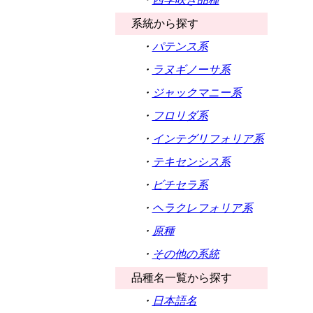
系統から探す
・
パテンス系
・
ラヌギノーサ系
・
ジャックマニー系
・
フロリダ系
・
インテグリフォリア系
・
テキセンシス系
・
ビチセラ系
・
ヘラクレフォリア系
・
原種
・
その他の系統
品種名一覧から探す
・
日本語名