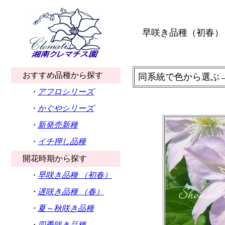
早咲き品種（初春）
おすすめ品種から探す
同系統で色から選ぶ
・
アフロシリーズ
・
かぐやシリーズ
・
新発売新種
・
イチ押し品種
開花時期から探す
・
早咲き品種 （初春）
・
遅咲き品種 （春）
・
夏～秋咲き品種
・
四季咲き品種