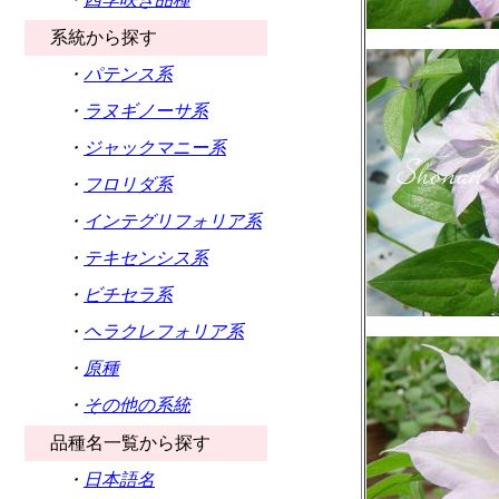
系統から探す
・
パテンス系
・
ラヌギノーサ系
・
ジャックマニー系
・
フロリダ系
・
インテグリフォリア系
・
テキセンシス系
・
ビチセラ系
・
ヘラクレフォリア系
・
原種
・
その他の系統
品種名一覧から探す
・
日本語名