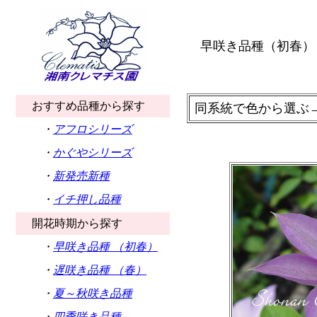
早咲き品種（初春）
おすすめ品種から探す
同系統で色から選ぶ
・
アフロシリーズ
・
かぐやシリーズ
・
新発売新種
・
イチ押し品種
開花時期から探す
・
早咲き品種 （初春）
・
遅咲き品種 （春）
・
夏～秋咲き品種
・
四季咲き品種