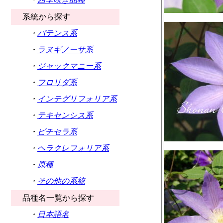
系統から探す
・
パテンス系
・
ラヌギノーサ系
・
ジャックマニー系
・
フロリダ系
・
インテグリフォリア系
・
テキセンシス系
・
ビチセラ系
・
ヘラクレフォリア系
・
原種
・
その他の系統
品種名一覧から探す
・
日本語名