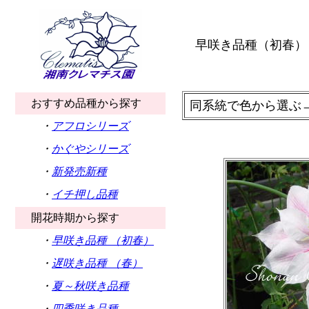
早咲き品種（初春）
おすすめ品種から探す
同系統で色から選ぶ
・
アフロシリーズ
・
かぐやシリーズ
・
新発売新種
・
イチ押し品種
開花時期から探す
・
早咲き品種 （初春）
・
遅咲き品種 （春）
・
夏～秋咲き品種
・
四季咲き品種