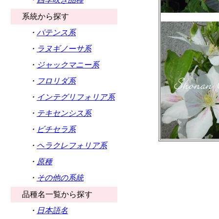
系統から探す
・
パテンス系
・
ラヌギノーサ系
・
ジャックマニー系
・
フロリダ系
・
インテグリフォリア系
・
テキセンシス系
・
ビチセラ系
・
ヘラクレフォリア系
・
原種
・
その他の系統
品種名一覧から探す
・
日本語名